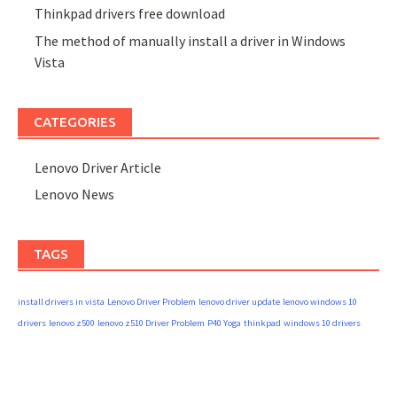
Thinkpad drivers free download
The method of manually install a driver in Windows
Vista
CATEGORIES
Lenovo Driver Article
Lenovo News
TAGS
install drivers in vista
Lenovo Driver Problem
lenovo driver update
lenovo windows 10
drivers
lenovo z500
lenovo z510 Driver Problem
P40 Yoga
thinkpad
windows 10 drivers