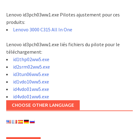
Lenovo id3pch03ww1.exe Pilotes ajustement pour ces
produits:
Lenovo 3000 C315 All In One
Lenovo id3pch03ww1.exe liés fichiers du pilote pour le
téléchargement:
id1thp02ww5.exe
id2srm02ww5.exe
id3tun06ww5.exe
id1vdo10ww5.exe
id4vdo01ww5.exe
id4vdo01ww6.exe
CHOOSE OTHER LANGUAGE