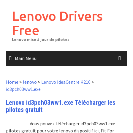
Skip
to
Lenovo Drivers
content
Free
Lenovo mise à jour de pilotes
Main Menu
Home
>
lenovo
>
Lenovo IdeaCentre K210
>
id3pch03ww1.exe
Lenovo id3pch03ww1.exe Télécharger les
pilotes gratuit
Vous pouvez télécharger id3pch03ww1.exe
pilotes gratuit pour votre lenovo dispositif ici, Fit For