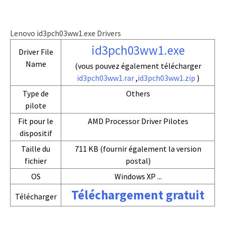
Lenovo id3pch03ww1.exe Drivers
id3pch03ww1.exe
Driver File
Name
(vous pouvez également télécharger
id3pch03ww1.rar
,
id3pch03ww1.zip
)
Type de
Others
pilote
Fit pour le
AMD Processor Driver Pilotes
dispositif
Taille du
711 KB (fournir également la version
fichier
postal)
OS
Windows XP ...
Téléchargement gratuit
Télécharger