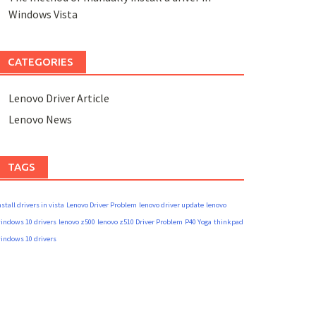
Windows Vista
CATEGORIES
Lenovo Driver Article
Lenovo News
TAGS
nstall drivers in vista
Lenovo Driver Problem
lenovo driver update
lenovo
indows 10 drivers
lenovo z500
lenovo z510 Driver Problem
P40 Yoga
thinkpad
indows 10 drivers