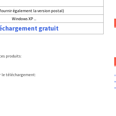
fournir également la version postal)
Windows XP ...
échargement gratuit
es produits:
r le téléchargement:
i
w
w