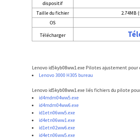
dispositif
Taille du fichier
2.74MB (
OS
Tél
Télécharger
Lenovo id5kyb08ww1.exe Pilotes ajustement pour c
Lenovo 3000 H305 bureau
Lenovo id5kyb08ww1.exe liés fichiers du pilote pou
id4mdm04ww5.exe
id4mdm04ww6.exe
id1etn06ww5.exe
id4etn06ww1.exe
id1etn02ww6.exe
id4etn06ww5.exe