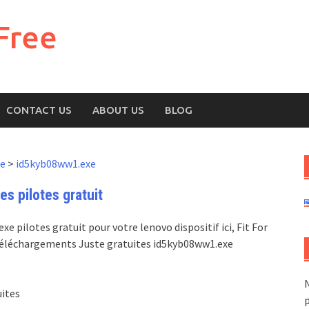
Free
CONTACT US
ABOUT US
BLOG
ne
>
id5kyb08ww1.exe
s pilotes gratuit
 pilotes gratuit pour votre lenovo dispositif ici, Fit For
, Téléchargements Juste gratuites id5kyb08ww1.exe
N
uites
p