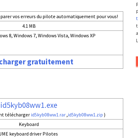
p
p
réparer vos erreurs du pilote automatiquement pour vous!
t
t
4.1 MB
a
ows 8, Windows 7, Windows Vista, Windows XP
L
charger gratuitement
id5kyb08ww1.exe
nt télécharger
id5kyb08ww1.rar
,
id5kyb08ww1.zip
)
Keyboard
JME keyboard driver Pilotes