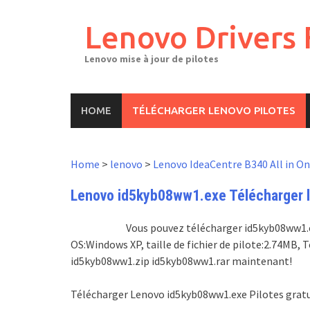
Skip
to
Lenovo Drivers 
content
Lenovo mise à jour de pilotes
HOME
TÉLÉCHARGER LENOVO PILOTES
Home
>
lenovo
>
Lenovo IdeaCentre B340 All in O
Lenovo id5kyb08ww1.exe Télécharger le
Vous pouvez télécharger id5kyb08ww1.exe
OS:Windows XP, taille de fichier de pilote:2.74MB
id5kyb08ww1.zip id5kyb08ww1.rar maintenant!
Télécharger Lenovo id5kyb08ww1.exe Pilotes grat