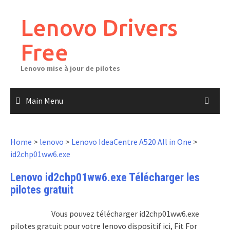
Skip
to
Lenovo Drivers
content
Free
Lenovo mise à jour de pilotes
Main Menu
Home
>
lenovo
>
Lenovo IdeaCentre A520 All in One
>
id2chp01ww6.exe
Lenovo id2chp01ww6.exe Télécharger les
pilotes gratuit
Vous pouvez télécharger id2chp01ww6.exe
pilotes gratuit pour votre lenovo dispositif ici, Fit For