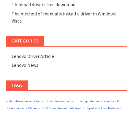
Thinkpad drivers free download
The method of manually install a driver in Windows
Vista
CATEGORIES
Lenovo Driver Article
Lenovo News
TAGS
install drivers in vista
Lenovo Driver Problem
lenovo driver update
lenovo windows 10
drivers
lenovo z500
lenovo z510 Driver Problem
P40 Yoga
thinkpad
windows 10 drivers