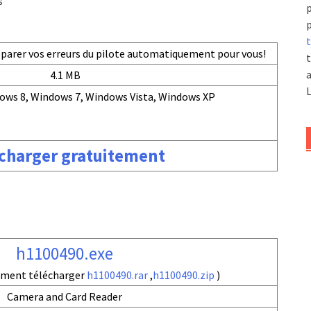
s
p
p
t
réparer vos erreurs du pilote automatiquement pour vous!
t
a
4.1 MB
L
ows 8, Windows 7, Windows Vista, Windows XP
charger gratuitement
h1100490.exe
ement télécharger
h1100490.rar
,
h1100490.zip
)
Camera and Card Reader