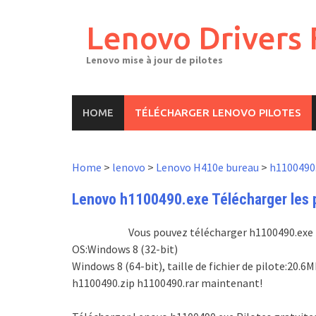
Skip
to
Lenovo Drivers 
content
Lenovo mise à jour de pilotes
HOME
TÉLÉCHARGER LENOVO PILOTES
Home
>
lenovo
>
Lenovo H410e bureau
>
h1100490
Lenovo h1100490.exe Télécharger les pi
Vous pouvez télécharger h1100490.exe pi
OS:Windows 8 (32-bit)
Windows 8 (64-bit), taille de fichier de pilote:20
h1100490.zip h1100490.rar maintenant!