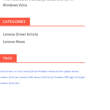
Windows Vista
CATEGORIES
Lenovo Driver Article
Lenovo News
TAGS
nstall drivers in vista
Lenovo Driver Problem
lenovo driver update
lenovo
indows 10 drivers
lenovo z500
lenovo z510 Driver Problem
P40 Yoga
thinkpad
indows 10 drivers