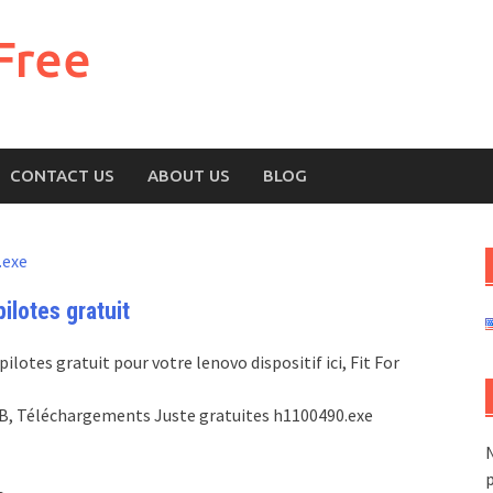
Free
CONTACT US
ABOUT US
BLOG
.exe
lotes gratuit
lotes gratuit pour votre lenovo dispositif ici, Fit For
.6MB, Téléchargements Juste gratuites h1100490.exe
N
p