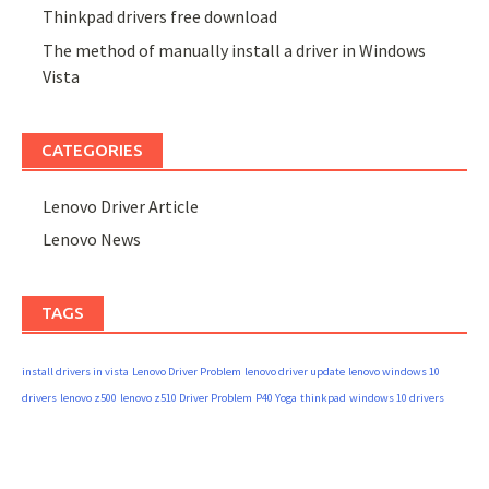
Thinkpad drivers free download
The method of manually install a driver in Windows
Vista
CATEGORIES
Lenovo Driver Article
Lenovo News
TAGS
install drivers in vista
Lenovo Driver Problem
lenovo driver update
lenovo windows 10
drivers
lenovo z500
lenovo z510 Driver Problem
P40 Yoga
thinkpad
windows 10 drivers