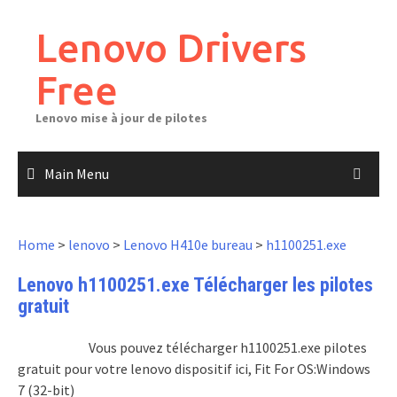
Skip
to
Lenovo Drivers
content
Free
Lenovo mise à jour de pilotes
Main Menu
Home
>
lenovo
>
Lenovo H410e bureau
>
h1100251.exe
Lenovo h1100251.exe Télécharger les pilotes
gratuit
Vous pouvez télécharger h1100251.exe pilotes
gratuit pour votre lenovo dispositif ici, Fit For OS:Windows
7 (32-bit)