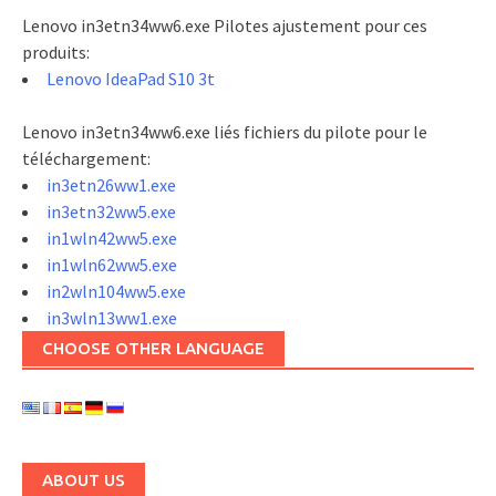
Lenovo in3etn34ww6.exe Pilotes ajustement pour ces
produits:
Lenovo IdeaPad S10 3t
Lenovo in3etn34ww6.exe liés fichiers du pilote pour le
téléchargement:
in3etn26ww1.exe
in3etn32ww5.exe
in1wln42ww5.exe
in1wln62ww5.exe
in2wln104ww5.exe
in3wln13ww1.exe
CHOOSE OTHER LANGUAGE
ABOUT US