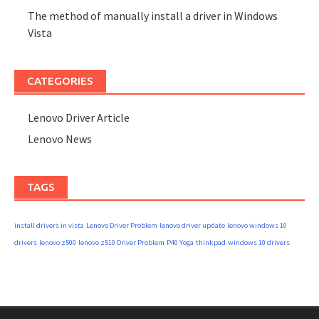
The method of manually install a driver in Windows
Vista
CATEGORIES
Lenovo Driver Article
Lenovo News
TAGS
install drivers in vista
Lenovo Driver Problem
lenovo driver update
lenovo windows 10
drivers
lenovo z500
lenovo z510 Driver Problem
P40 Yoga
thinkpad
windows 10 drivers