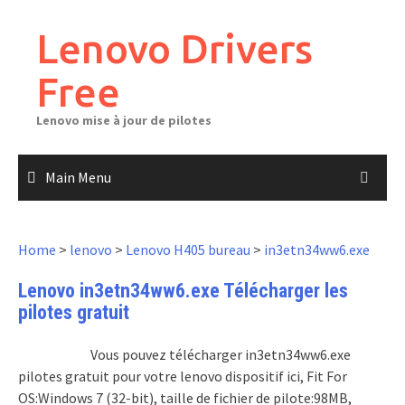
Skip
to
Lenovo Drivers
content
Free
Lenovo mise à jour de pilotes
Main Menu
Home
>
lenovo
>
Lenovo H405 bureau
>
in3etn34ww6.exe
Lenovo in3etn34ww6.exe Télécharger les
pilotes gratuit
Vous pouvez télécharger in3etn34ww6.exe
pilotes gratuit pour votre lenovo dispositif ici, Fit For
OS:Windows 7 (32-bit), taille de fichier de pilote:98MB,