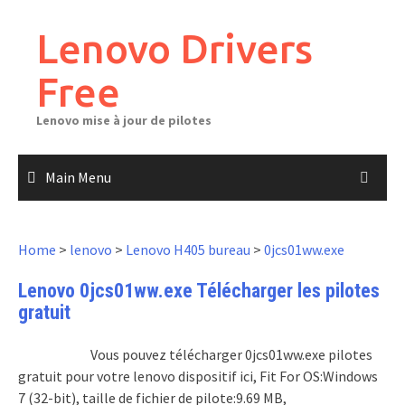
Skip
to
Lenovo Drivers
content
Free
Lenovo mise à jour de pilotes
Main Menu
Home
>
lenovo
>
Lenovo H405 bureau
>
0jcs01ww.exe
Lenovo 0jcs01ww.exe Télécharger les pilotes
gratuit
Vous pouvez télécharger 0jcs01ww.exe pilotes
gratuit pour votre lenovo dispositif ici, Fit For OS:Windows
7 (32-bit), taille de fichier de pilote:9.69 MB,