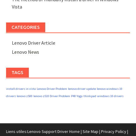
Vista
CATEGORIES
Lenovo Driver Article
Lenovo News
TAGS
install drivers in vista
Lenovo Driver Problem
lenovo driver update
lenovo windows 10
drivers
lenovo z500
lenovo z510 Driver Problem
P40 Yoga
thinkpad
windows 10 drivers
Liens utiles:
Lenovo Support Driver
Home |
Site Map
|
Privacy Policy
|