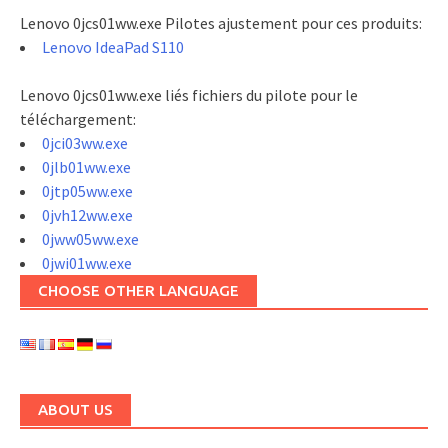
Lenovo 0jcs01ww.exe Pilotes ajustement pour ces produits:
Lenovo IdeaPad S110
Lenovo 0jcs01ww.exe liés fichiers du pilote pour le
téléchargement:
0jci03ww.exe
0jlb01ww.exe
0jtp05ww.exe
0jvh12ww.exe
0jww05ww.exe
0jwi01ww.exe
CHOOSE OTHER LANGUAGE
ABOUT US