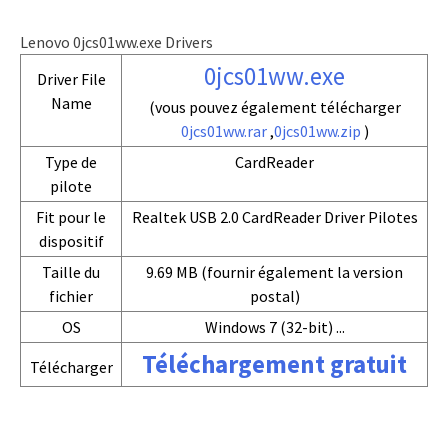
Lenovo 0jcs01ww.exe Drivers
0jcs01ww.exe
Driver File
Name
(vous pouvez également télécharger
0jcs01ww.rar
,
0jcs01ww.zip
)
Type de
CardReader
pilote
Fit pour le
Realtek USB 2.0 CardReader Driver Pilotes
dispositif
Taille du
9.69 MB (fournir également la version
fichier
postal)
OS
Windows 7 (32-bit) ...
Téléchargement gratuit
Télécharger