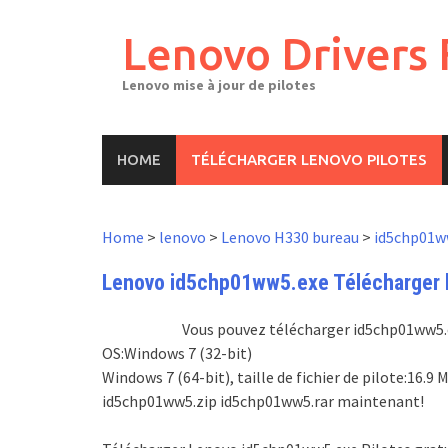
Skip
to
Lenovo Drivers 
content
Lenovo mise à jour de pilotes
HOME
TÉLÉCHARGER LENOVO PILOTES
Home
>
lenovo
>
Lenovo H330 bureau
>
id5chp01w
Lenovo id5chp01ww5.exe Télécharger le
Vous pouvez télécharger id5chp01ww5.exe
OS:Windows 7 (32-bit)
Windows 7 (64-bit), taille de fichier de pilote:16
id5chp01ww5.zip id5chp01ww5.rar maintenant!