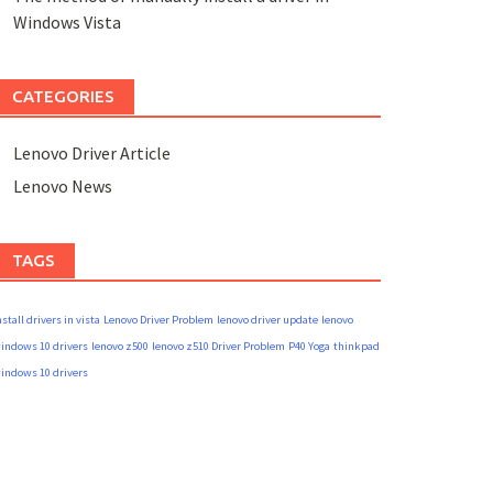
Windows Vista
CATEGORIES
Lenovo Driver Article
Lenovo News
TAGS
nstall drivers in vista
Lenovo Driver Problem
lenovo driver update
lenovo
indows 10 drivers
lenovo z500
lenovo z510 Driver Problem
P40 Yoga
thinkpad
indows 10 drivers