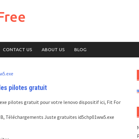
Free
CONTACT US
ABOUT US
BLOG
w5.exe
s pilotes gratuit
 pilotes gratuit pour votre lenovo dispositif ici, Fit For
.9 MB, Téléchargements Juste gratuites id5chp01ww5.exe
N
p