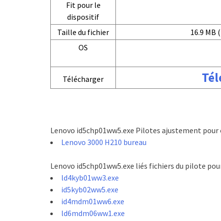
Fit pour le
dispositif
Taille du fichier
16.9 MB (
OS
Tél
Télécharger
Lenovo id5chp01ww5.exe Pilotes ajustement pour c
Lenovo 3000 H210 bureau
Lenovo id5chp01ww5.exe liés fichiers du pilote po
ld4kyb01ww3.exe
id5kyb02ww5.exe
id4mdm01ww6.exe
ld6mdm06ww1.exe