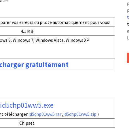
uites
p
p
t
réparer vos erreurs du pilote automatiquement pour vous!
t
a
4.1 MB
L
ows 8, Windows 7, Windows Vista, Windows XP
charger gratuitement
id5chp01ww5.exe
nt télécharger
id5chp01ww5.rar
,
id5chp01ww5.zip
)
Chipset