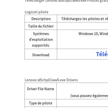
Télécharger Lenovo id5chp01ww5.exe Pilotes grat
Logiciel pilote
Description
Téléchargez les pilotes et 
Taille du fichier:
Systèmes
Windows 10, Wind
d'exploitation
supportés:
Télé
Download:
Lenovo id5chp01ww5.exe Drivers
Driver File Name
(vous pouvez égaleme
Type de pilote