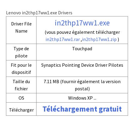
Lenovo in2thp17ww1.exe Drivers
in2thp17ww1.exe
Driver File
Name
(vous pouvez également télécharger
in2thp17ww1.rar
,
in2thp17ww1.zip
)
Type de
Touchpad
pilote
Fit pour le
Synaptics Pointing Device Driver Pilotes
dispositif
Taille du
7.11 MB (fournir également la version
fichier
postal)
OS
Windows XP ...
Téléchargement gratuit
Télécharger