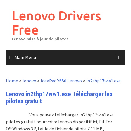
Skip
to
Lenovo Drivers
content
Free
Lenovo mise à jour de pilotes
Main Menu
Home
>
lenovo
>
IdeaPad Y650 Lenovo
>
in2thp17ww1.exe
Lenovo in2thp17ww1.exe Télécharger les
pilotes gratuit
Vous pouvez télécharger in2thp17ww1.exe
pilotes gratuit pour votre lenovo dispositif ici, Fit For
OS:Windows XP, taille de fichier de pilote:7.11 MB,