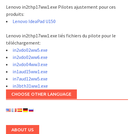
Lenovo in2thp17ww1.exe Pilotes ajustement pour ces
produits:
Lenovo IdeaPad U150
Lenovo in2thp17ww1.exe liés fichiers du pilote pour le
téléchargement:
in2vdo02ww5.exe
in2vdo02ww6.exe
in2vdo04ww3.exe
in1aud15ww1.exe
in7aud12ww5.exe
in3bth31ww1.exe
CHOOSE OTHER LANGUAGE
ABOUT US