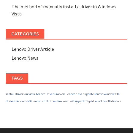
The method of manually install a driver in Windows
Vista
CATEGORIES
Lenovo Driver Article
Lenovo News
TAGS
install drivers in vista
Lenovo Driver Problem
lenovo driver update
lenovo windows 10
drivers
lenovo z500
lenovo z510 Driver Problem
P40 Yoga
thinkpad
windows 10 drivers