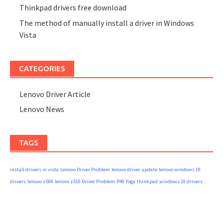
Thinkpad drivers free download
The method of manually install a driver in Windows
Vista
CATEGORIES
Lenovo Driver Article
Lenovo News
TAGS
install drivers in vista
Lenovo Driver Problem
lenovo driver update
lenovo windows 10
drivers
lenovo z500
lenovo z510 Driver Problem
P40 Yoga
thinkpad
windows 10 drivers