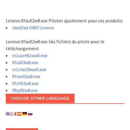
Lenovo 0fau02w8.exe Pilotes ajustement pour ces produits:
IdeaPad U400 Lenovo
Lenovo 0fau02w8.exe liés fichiers du pilote pour le
téléchargement:
in1cam61ww5.exe
0fca03w8.exe
in1chp39ww5.exe
0fme02w8.exe
0fch02w8.exe
0ftp06w8.exe
CHOOSE OTHER LANGUAGE