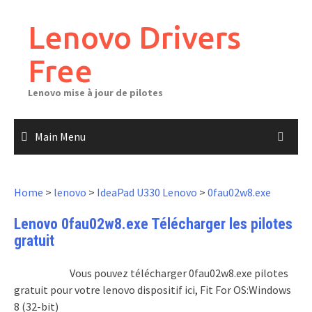
Skip
to
Lenovo Drivers
content
Free
Lenovo mise à jour de pilotes
Main Menu
Home
>
lenovo
>
IdeaPad U330 Lenovo
>
0fau02w8.exe
Lenovo 0fau02w8.exe Télécharger les pilotes
gratuit
Vous pouvez télécharger 0fau02w8.exe pilotes
gratuit pour votre lenovo dispositif ici, Fit For OS:Windows
8 (32-bit)