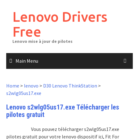
Skip
to
Lenovo Drivers
content
Free
Lenovo mise à jour de pilotes
Main Menu
Home
>
lenovo
>
D30 Lenovo ThinkStation
>
s2wlg05us17.exe
Lenovo s2wlg05us17.exe Télécharger les
pilotes gratuit
Vous pouvez télécharger s2wlg05us17.exe
pilotes gratuit pour votre lenovo dispositif ici, Fit For