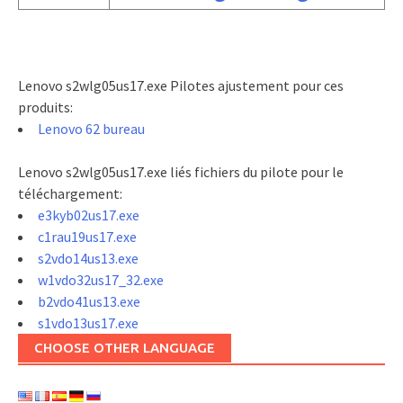
Lenovo s2wlg05us17.exe Pilotes ajustement pour ces
produits:
Lenovo 62 bureau
Lenovo s2wlg05us17.exe liés fichiers du pilote pour le
téléchargement:
e3kyb02us17.exe
c1rau19us17.exe
s2vdo14us13.exe
w1vdo32us17_32.exe
b2vdo41us13.exe
s1vdo13us17.exe
CHOOSE OTHER LANGUAGE