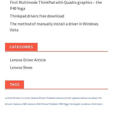
First Multimode ThinkPad with Quadro graphics – the
P40 Yoga
Thinkpad drivers free download
The method of manually install a driver in Windows
Vista
CATEGORIES
Lenovo Driver Article
Lenovo News
TAGS
install drivers in vista
Lenovo Driver Problem
lenovo driver update
lenovo windows 10
drivers
lenovo z500
lenovo z510 Driver Problem
P40 Yoga
thinkpad
windows 10 drivers