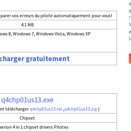
p
p
réparer vos erreurs du pilote automatiquement pour vous!
t
t
4.1 MB
a
ows 8, Windows 7, Windows Vista, Windows XP
L
charger gratuitement
q4chp01us13.exe
nt télécharger
q4chp01us13.rar
,
q4chp01us13.zip
)
Chipset
erion 4 in 1 chipset drivers Pilotes