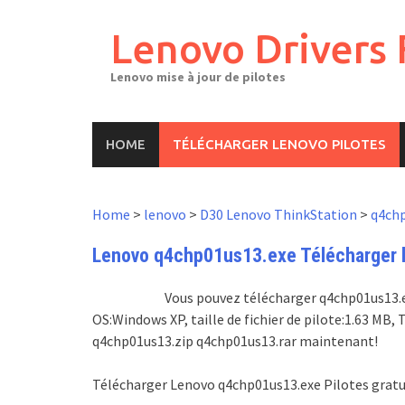
Skip
to
Lenovo Drivers 
content
Lenovo mise à jour de pilotes
HOME
TÉLÉCHARGER LENOVO PILOTES
Home
>
lenovo
>
D30 Lenovo ThinkStation
>
q4chp
Lenovo q4chp01us13.exe Télécharger le
Vous pouvez télécharger q4chp01us13.exe
OS:Windows XP, taille de fichier de pilote:1.63 MB
q4chp01us13.zip q4chp01us13.rar maintenant!
Télécharger Lenovo q4chp01us13.exe Pilotes gratu