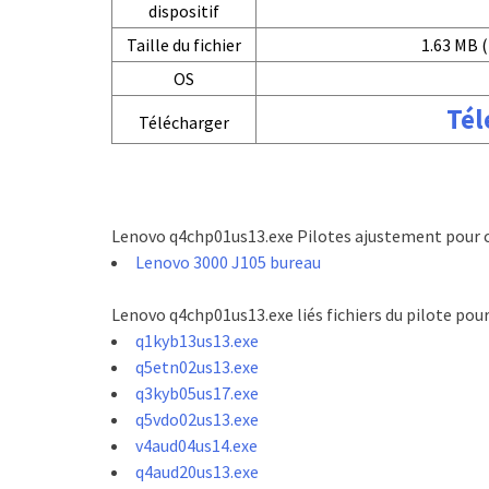
dispositif
Taille du fichier
1.63 MB (
OS
Tél
Télécharger
Lenovo q4chp01us13.exe Pilotes ajustement pour c
Lenovo 3000 J105 bureau
Lenovo q4chp01us13.exe liés fichiers du pilote pou
q1kyb13us13.exe
q5etn02us13.exe
q3kyb05us17.exe
q5vdo02us13.exe
v4aud04us14.exe
q4aud20us13.exe