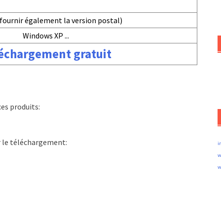
fournir également la version postal)
Windows XP ...
échargement gratuit
es produits:
r le téléchargement:
i
w
w