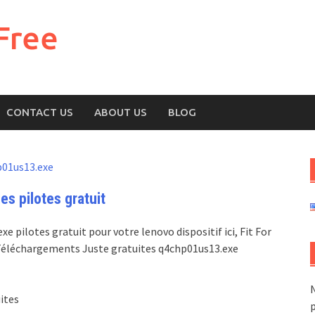
Free
CONTACT US
ABOUT US
BLOG
01us13.exe
s pilotes gratuit
 pilotes gratuit pour votre lenovo dispositif ici, Fit For
, Téléchargements Juste gratuites q4chp01us13.exe
N
ites
p