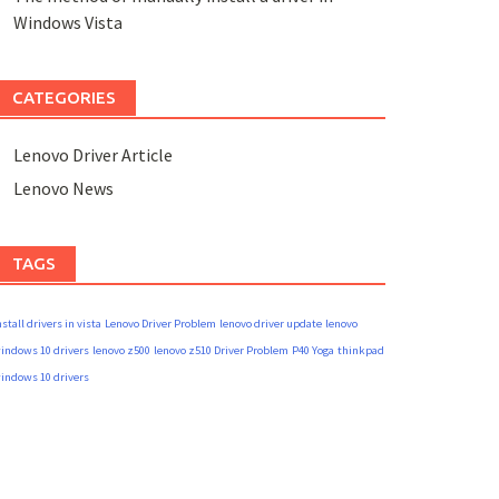
Windows Vista
CATEGORIES
Lenovo Driver Article
Lenovo News
TAGS
nstall drivers in vista
Lenovo Driver Problem
lenovo driver update
lenovo
indows 10 drivers
lenovo z500
lenovo z510 Driver Problem
P40 Yoga
thinkpad
indows 10 drivers