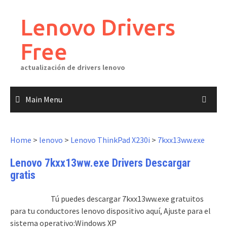
Skip
to
Lenovo Drivers
content
Free
actualización de drivers lenovo
Main Menu
Home
>
lenovo
>
Lenovo ThinkPad X230i
>
7kxx13ww.exe
Lenovo 7kxx13ww.exe Drivers Descargar
gratis
Tú puedes descargar 7kxx13ww.exe gratuitos
para tu conductores lenovo dispositivo aquí, Ajuste para el
sistema operativo:Windows XP