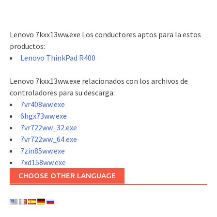
Lenovo 7kxx13ww.exe Los conductores aptos para la estos
productos:
Lenovo ThinkPad R400
Lenovo 7kxx13ww.exe relacionados con los archivos de
controladores para su descarga:
7vr408ww.exe
6hgx73ww.exe
7vr722ww_32.exe
7vr722ww_64.exe
7zin85ww.exe
7xd158ww.exe
CHOOSE OTHER LANGUAGE