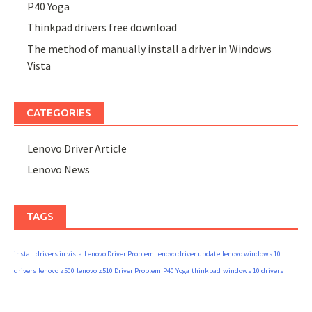
P40 Yoga
Thinkpad drivers free download
The method of manually install a driver in Windows
Vista
CATEGORIES
Lenovo Driver Article
Lenovo News
TAGS
install drivers in vista
Lenovo Driver Problem
lenovo driver update
lenovo windows 10
drivers
lenovo z500
lenovo z510 Driver Problem
P40 Yoga
thinkpad
windows 10 drivers