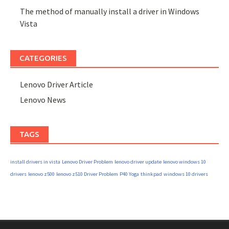
The method of manually install a driver in Windows
Vista
CATEGORIES
Lenovo Driver Article
Lenovo News
TAGS
install drivers in vista
Lenovo Driver Problem
lenovo driver update
lenovo windows 10
drivers
lenovo z500
lenovo z510 Driver Problem
P40 Yoga
thinkpad
windows 10 drivers