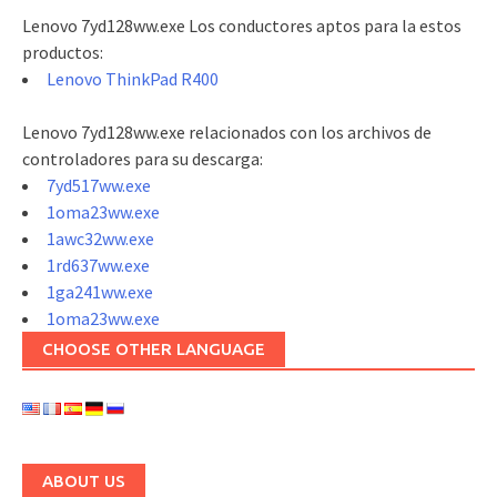
Lenovo 7yd128ww.exe Los conductores aptos para la estos
productos:
Lenovo ThinkPad R400
Lenovo 7yd128ww.exe relacionados con los archivos de
controladores para su descarga:
7yd517ww.exe
1oma23ww.exe
1awc32ww.exe
1rd637ww.exe
1ga241ww.exe
1oma23ww.exe
CHOOSE OTHER LANGUAGE
ABOUT US