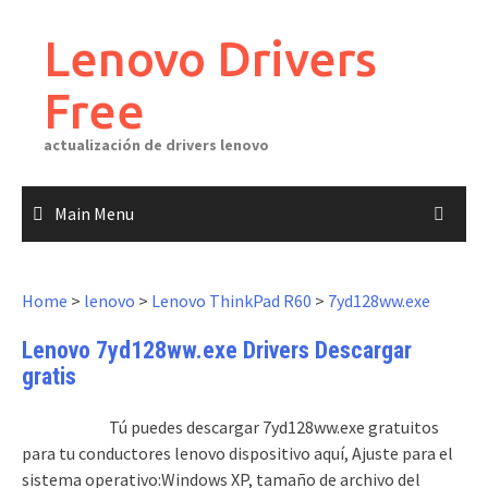
Skip
to
Lenovo Drivers
content
Free
actualización de drivers lenovo
Main Menu
Home
>
lenovo
>
Lenovo ThinkPad R60
>
7yd128ww.exe
Lenovo 7yd128ww.exe Drivers Descargar
gratis
Tú puedes descargar 7yd128ww.exe gratuitos
para tu conductores lenovo dispositivo aquí, Ajuste para el
sistema operativo:Windows XP, tamaño de archivo del